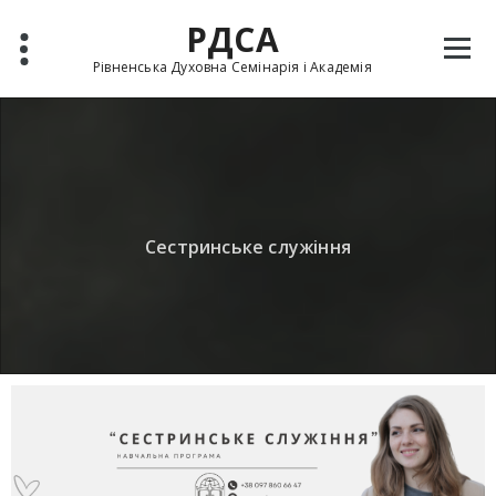
РДСА
Рівненська Духовна Семінарія і Академія
Сестринське служіння