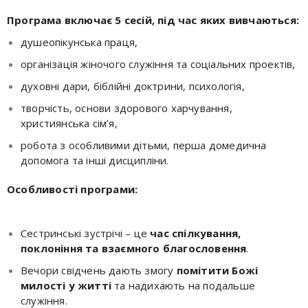
Програма включає 5 сесій, під час яких вивчаються:
душеопікунська праця,
організація жіночого служіння та соціальних проектів,
духовні дари, біблійні доктрини, психологія,
творчість, основи здорового харчування,
християнська сім’я,
робота з особливими дітьми, перша домедична
допомога та інші дисципліни.
Особливості програми:
Сестринські зустрічі – це
час спілкування,
поклоніння та взаємного благословення
.
Вечори свідчень дають змогу
помітити Божі
милості у житті
та надихають на подальше
служіння.