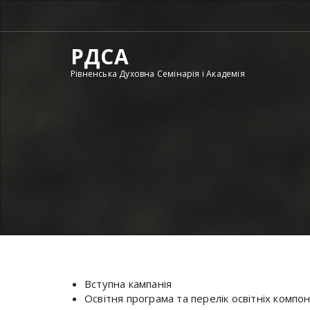
Skip
to
content
РДСА
Рівненська Духовна Семінарія і Академія
Вступна кампанія
Освітня програма та перелік освітніх комп