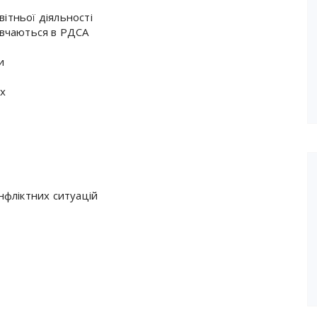
ітньої діяльності
навчаються в РДСА
и
их
фліктних ситуацій