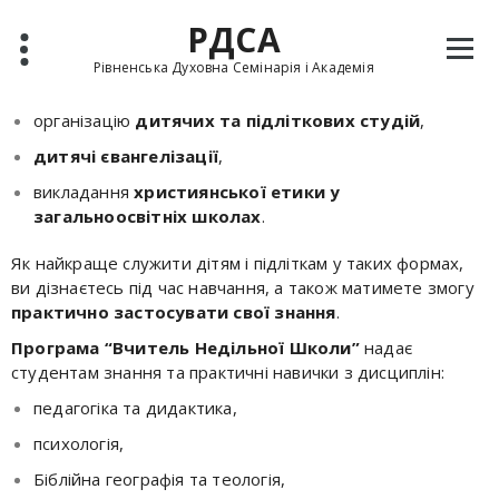
Служіння дітям та підліткам
– це не тільки уроки
РДСА
Недільної школи. Воно охоплює:
Рівненська Духовна Семінарія і Академія
проведення
християнських таборів
,
організацію
дитячих та підліткових студій
,
дитячі євангелізації
,
викладання
християнської етики у
загальноосвітніх школах
.
Вчитель недільної школи
Як найкраще служити дітям і підліткам у таких формах,
ви дізнаєтесь під час навчання, а також матимете змогу
практично застосувати свої знання
.
Програма “Вчитель Недільної Школи”
надає
студентам знання та практичні навички з дисциплін:
педагогіка та дидактика,
психологія,
Біблійна географія та теологія,