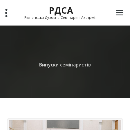
РДСА
Рівненська Духовна Семінарія і Академія
Випуски семінаристів