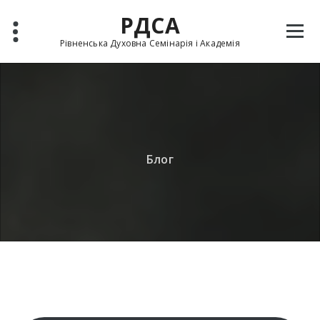
РДСА
Рівненська Духовна Семінарія і Академія
Блог