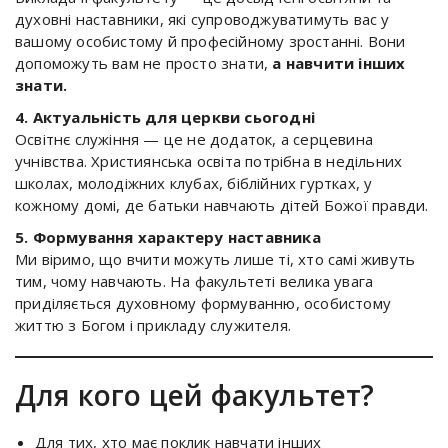
духовні наставники, які супроводжуватимуть вас у
вашому особистому й професійному зростанні. Вони
допоможуть вам не просто знати,
а навчити інших
знати.
4. Актуальність для церкви сьогодні
Освітнє служіння — це не додаток, а серцевина
учнівства. Християнська освіта потрібна в недільних
школах, молодіжних клубах, біблійних гуртках, у
кожному домі, де батьки навчають дітей Божої правди.
5. Формування характеру наставника
Ми віримо, що вчити можуть лише ті, хто самі живуть
тим, чому навчають. На факультеті велика увага
приділяється духовному формуванню, особистому
життю з Богом і прикладу служителя.
Для кого цей факультет?
Для тих, хто має поклик навчати інших