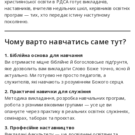
християнської освіти в РДСА готує викладачів,
наставників, вчителів недільних шкіл, керівників освітніх
програм — тих, хто передає істину наступному
поколінню.
Чому варто навчатись саме тут?
1. Біблійна основа для навчання
Ви отримаєте міцне біблійне й богословське підґрунтя,
яке дозволить вам викладати Слово Боже точно, ясно й
актуально. Ми готуємо не просто педагогів, а
служителів, які навчають з розумінням Божого серця.
2. Практичні навички для служіння
Методика викладання, розробка навчальних програм,
робота з різними віковими групами — усе це ви
опануєте через практику в реальних освітніх служіннях,
семінарах, таборах та проєктах.
3. Професійне наставництво
Викладачі факультету — це досвідчені освітяни та