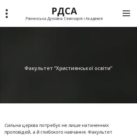
Skip
РДСА
to
content
Рівненська Духовна Семінарія і Академія
Факультет “Християнської освіти”
Сильна церква потребує не лише натхненних
проповідей, а й глибокого навчання. Факультет