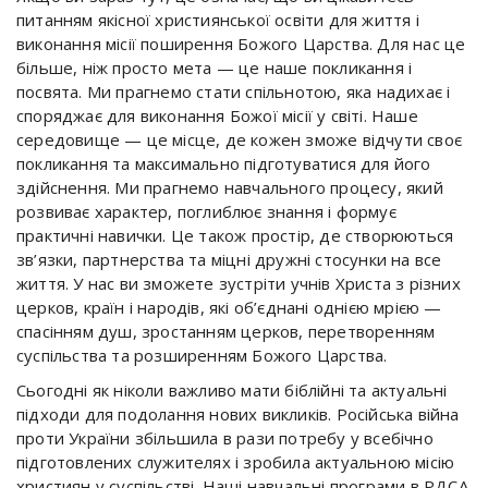
питанням якісної християнської освіти для життя і
виконання місії поширення Божого Царства. Для нас це
більше, ніж просто мета — це наше покликання і
посвята. Ми прагнемо стати спільнотою, яка надихає і
споряджає для виконання Божої місії у світі. Наше
середовище — це місце, де кожен зможе відчути своє
покликання та максимально підготуватися для його
здійснення. Ми прагнемо навчального процесу, який
розвиває характер, поглиблює знання і формує
практичні навички. Це також простір, де створюються
зв’язки, партнерства та міцні дружні стосунки на все
життя. У нас ви зможете зустріти учнів Христа з різних
церков, країн і народів, які об’єднані однією мрією —
спасінням душ, зростанням церков, перетворенням
суспільства та розширенням Божого Царства.
Сьогодні як ніколи важливо мати біблійні та актуальні
підходи для подолання нових викликів. Російська війна
проти України збільшила в рази потребу у всебічно
підготовлених служителях і зробила актуальною місію
християн у суспільстві. Наші навчальні програми в РДСА