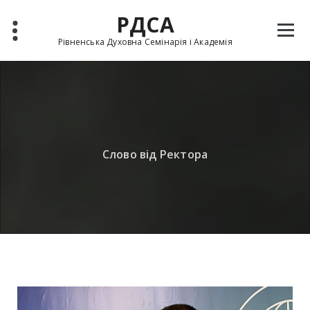
Skip
РДСА
to
content
Рівненська Духовна Семінарія і Академія
Слово від Ректора