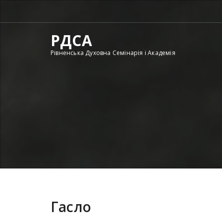
Skip
to
content
РДСА
Рівненська Духовна Семінарія і Академія
Гасло