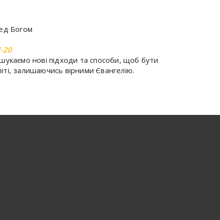
ред Богом
-20
 шукаємо нові підходи та способи, щоб бути
іті, залишаючись вірними Євангелію.