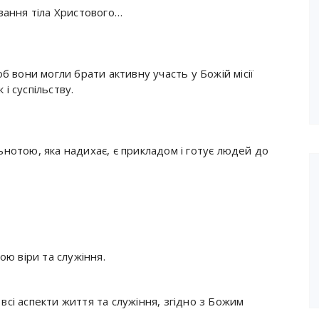
вання тіла Христового…
б вони могли брати активну участь у Божій місії
 і суспільству.
нотою, яка надихає, є прикладом і готує людей до
ою віри та служіння.
всі аспекти життя та служіння, згідно з Божим