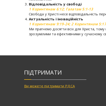
Відповідальність у свободі
1 Коринтянам 6:12; Галатам 5:1-13
Свобода у Христі несе відповідальність пе
Актуальність і іноваційність
1 Коринтянам 9:19-24; 2 Коринтянам 5:17
Ми прагнемо досягти всіх для Христа, тому
зрозумілими та ефективними у сучасному св
ПІДТРИМАТИ
Ви можете підтримати РДСА