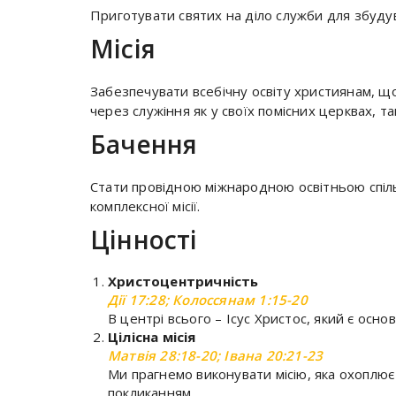
Приготувати святих на діло служби для збуду
Місія
Забезпечувати всебічну освіту християнам, що
через служіння як у своїх помісних церквах, так
Бачення
Стати провідною міжнародною освітньою спіль
комплексної місії.
Цінності
Христоцентричність
Дії 17:28; Колоссянам 1:15-20
В центрі всього – Ісус Христос, який є основ
Цілісна місія
Матвія 28:18-20; Івана 20:21-23
Ми прагнемо виконувати місію, яка охоплює 
покликанням.